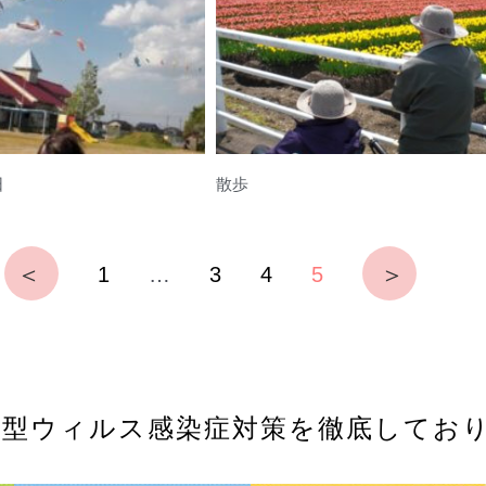
日
散歩
1
…
3
4
5
新型ウィルス感染症対策を徹底してお