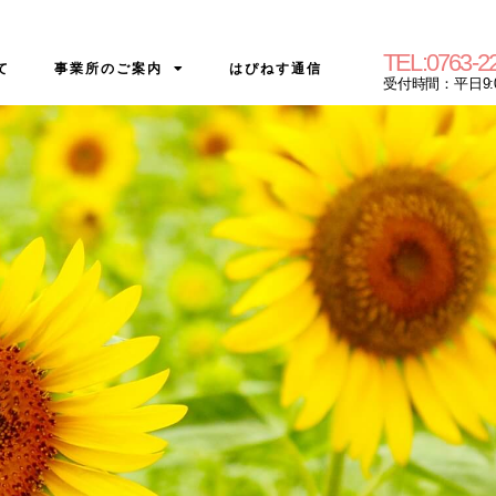
TEL:
0763-2
て
事業所のご案内
はぴねす通信
受付時間：平日9:00