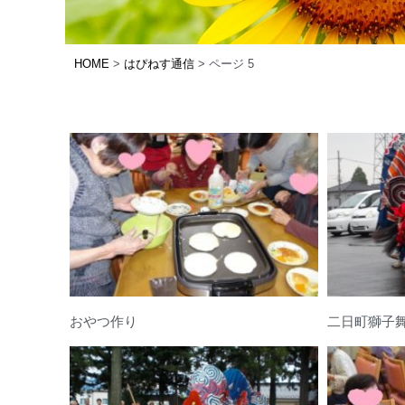
HOME
>
はぴねす通信
>
ページ 5
おやつ作り
二日町獅子