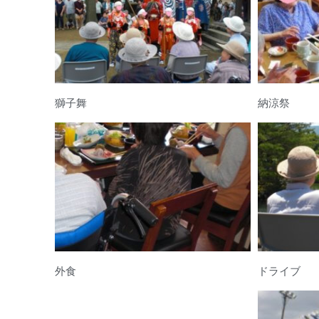
獅子舞
納涼祭
外食
ドライブ