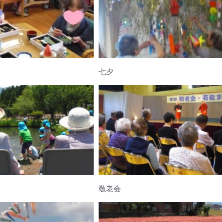
七夕
敬老会